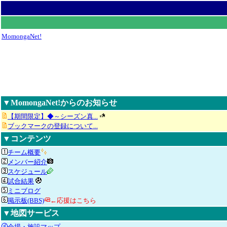
MomongaNet!
▼MomongaNet!からのお知らせ
【期間限定】◆～シーズン真...
ブックマークの登録について...
▼コンテンツ
チーム概要
メンバー紹介
スケジュール
試合結果
ミニブログ
掲示板(BBS)
←応援はこちら
▼地図サービス
会場・施設マップ