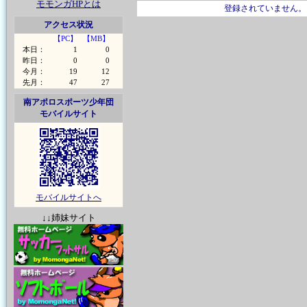
モモンガHPとは
登録されていません。
アクセス状況
【PC】
【MB】
本日：
1
0
昨日：
0
0
今月：
19
12
先月：
47
27
南アポロスポーツ少年団
モバイルサイト
モバイルサイトへ
↓↓姉妹サイト