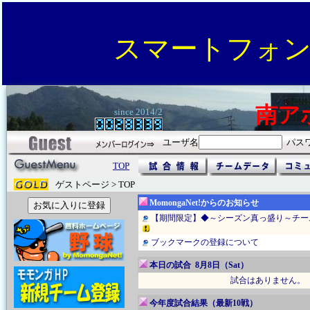
スマートフォ
南ア
since 2014/2
ユーザ名
パス
TOP
ゲストページ > TOP
MomongaNet!からのお知らせ
【期間限定】◆～シーズン真っ盛り～チー
ブックマークの登録について
本日の試合 8月8日（Sat）
試合はありません。
今年度試合結果（最新10戦）