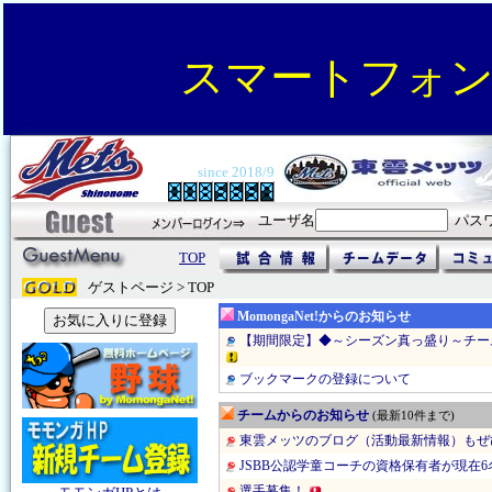
スマートフォ
since 2018/9
ユーザ名
パス
TOP
ゲストページ > TOP
MomongaNet!からのお知らせ
【期間限定】◆～シーズン真っ盛り～チー
ブックマークの登録について
チームからのお知らせ
(最新10件まで)
東雲メッツのブログ（活動最新情報）もぜ
JSBB公認学童コーチの資格保有者が現在
選手募集！