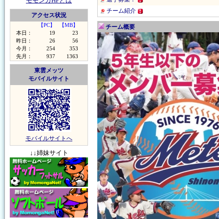
モモンガHPとは
チーム紹介
アクセス状況
【PC】
【MB】
チーム概要
本日：
19
23
昨日：
26
56
今月：
254
353
先月：
937
1363
東雲メッツ
モバイルサイト
モバイルサイトへ
↓↓姉妹サイト