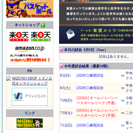
ネットショップ
本日の試合 8月9日（Sun）
試合はありません。
今年度試合結果（最新10戦）
PR
中央
8/2(日)
[2026C] 練習試合
vs
クス
中央
8/1(土)
[2026C] 練習試合
vs
クス
[2026A] オールジャパンベ
小松
7/26(日)
vs
ースボールリーグ (予選)
クス
[2026A] オールジャパンベ
7/18(土)
vs
二小
リンク
ースボールリーグ (予選)
富ヶ
7/12(日)
[2026C] 練習試合
vs
ィー