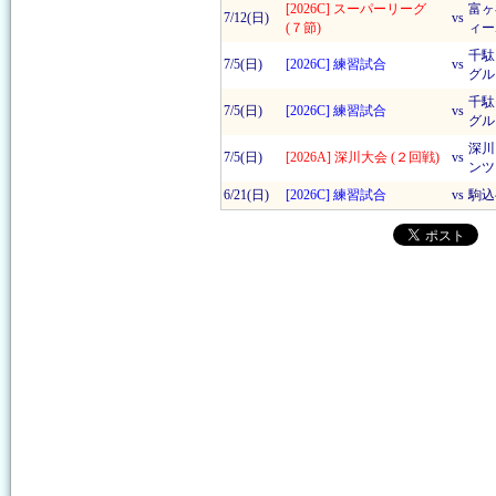
[2026C] スーパーリーグ
富ヶ
7/12(日)
vs
(７節)
ィー
千駄
7/5(日)
[2026C] 練習試合
vs
グル
千駄
7/5(日)
[2026C] 練習試合
vs
グル
深川
7/5(日)
[2026A] 深川大会 (２回戦)
vs
ンツ
6/21(日)
[2026C] 練習試合
vs
駒込