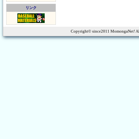
リンク
Copyright© since2011 MomongaNet! Al