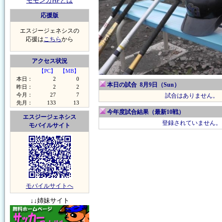
モモンガHPとは
応援版
エスジージェネシスの
応援は
こちら
から
アクセス状況
【PC】
【MB】
本日：
2
0
本日の試合 8月9日（Sun）
昨日：
2
2
今月：
27
7
試合はありません。
先月：
133
13
今年度試合結果（最新10戦）
エスジージェネシス
登録されていません。
モバイルサイト
モバイルサイトへ
↓↓姉妹サイト