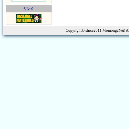
リンク
Copyright© since2011 MomongaNet! Al