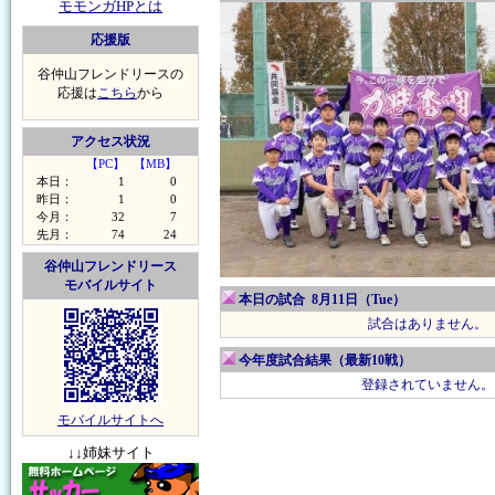
モモンガHPとは
応援版
谷仲山フレンドリースの
応援は
こちら
から
アクセス状況
【PC】
【MB】
本日：
1
0
昨日：
1
0
今月：
32
7
先月：
74
24
谷仲山フレンドリース
モバイルサイト
本日の試合 8月11日（Tue）
試合はありません。
今年度試合結果（最新10戦）
登録されていません。
モバイルサイトへ
↓↓姉妹サイト