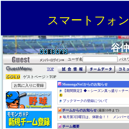
スマートフォ
谷
since 2018/1
ユーザ名
パス
TOP
ゲストページ > TOP
MomongaNet!からのお知らせ
【期間限定】◆～シーズン真っ盛り～チー
ブックマークの登録について
チームからのお知らせ
(最新10件まで)
毎月第3日曜日は、体験会！！ メンバーも
チーム概要