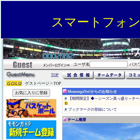
スマートフォ
since 2023/4
ユーザ名
パス
TOP
ゲストページ > TOP
MomongaNet!からのお知らせ
【期間限定】◆～シーズン真っ盛り～チー
ブックマークの登録について
チーム概要