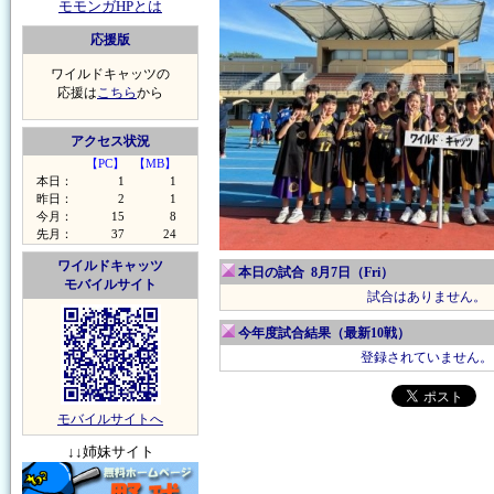
モモンガHPとは
応援版
ワイルドキャッツの
応援は
こちら
から
アクセス状況
【PC】
【MB】
本日：
1
1
昨日：
2
1
今月：
15
8
先月：
37
24
ワイルドキャッツ
本日の試合 8月7日（Fri）
モバイルサイト
試合はありません。
今年度試合結果（最新10戦）
登録されていません。
モバイルサイトへ
↓↓姉妹サイト