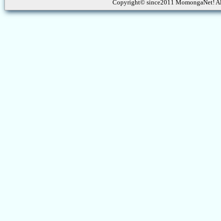
Copyright© since2011 MomongaNet! Al