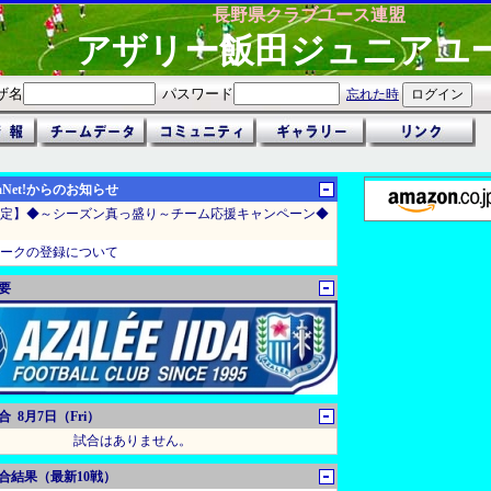
長野県クラブユース連盟
アザリー飯田ジュニアユ
ザ名
パスワード
忘れた時
gaNet!からのお知らせ
定】◆～シーズン真っ盛り～チーム応援キャンペーン◆
ークの登録について
要
 8月7日（Fri）
試合はありません。
合結果（最新10戦）