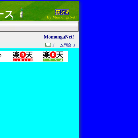
ース
by MomongaNet!
MomongaNet!
チーム問合せ