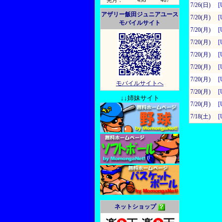
先月：
498
467
7/26(日)
[
アザリー飯田ジュニアユース
7/20(月)
[
モバイルサイト
7/20(月)
[
7/20(月)
[
7/20(月)
[
7/20(月)
[
7/20(月)
[
モバイルサイトへ
7/20(月)
[
↓↓姉妹サイト
7/20(月)
[
7/18(土)
[
ネットショップ