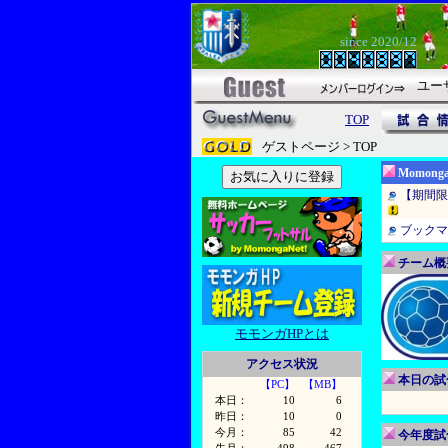
since 2020/12
ユー
TOP
ゲストページ > TOP
Momon
【期間限
ブックマ
チーム概
モモンガHPとは
アクセス状況
本日の試合
【PC】
【MB】
本日：
10
6
昨日：
10
0
今月：
85
42
今年度試