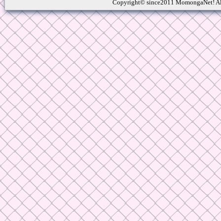
Copyright© since2011 MomongaNet! Al