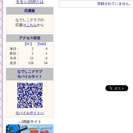
モモンガHPとは
登録されていません。
応援版
なでしこクラブの
応援は
こちら
から
アクセス状況
【PC】
【MB】
本日：
2
0
昨日：
2
1
今月：
25
6
先月：
128
34
なでしこクラブ
モバイルサイト
モバイルサイトへ
↓↓姉妹サイト