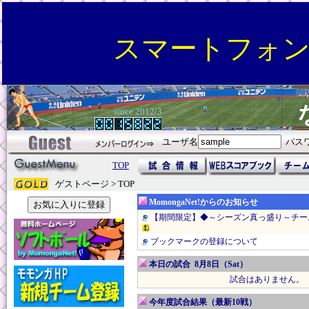
スマートフォ
since 2012/3
ユーザ名
パス
TOP
ゲストページ > TOP
MomongaNet!からのお知らせ
【期間限定】◆～シーズン真っ盛り～チー
ブックマークの登録について
本日の試合 8月8日（Sat）
試合はありません。
今年度試合結果（最新10戦）