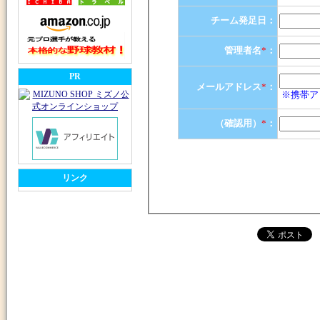
チーム発足日：
管理者名
*
：
PR
メールアドレス
*
：
※携帯ア
（確認用）
*
：
リンク