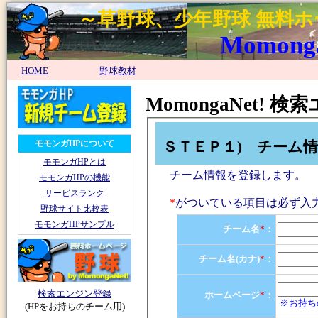
～草野球、少年野球 無料
MomongaN
HOME
野球教材
MomongaNet!
ＳＴＥＰ１) チーム
モモンガHPについて
モモンガHPとは
チーム情報を登録します。
モモンガHPの機能
サービスランク
*
がついている項目は必ず入
野球サイト比較表
モモンガHPサンプル
チーム名
*
：
チーム名(カナ)
*
：
検索エンジン登録
ホームページ
*
：
※お持ち
(HPをお持ちのチーム用)