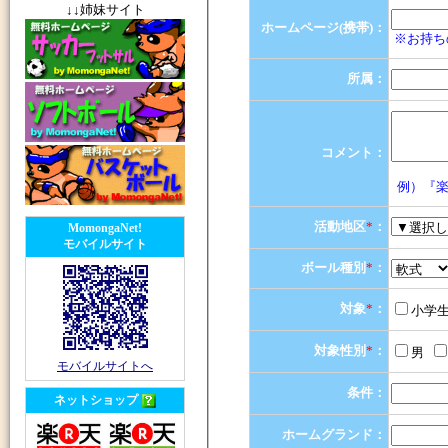
↓↓姉妹サイト
ホームページ(携帯)：
※お持ち
所属：
コメント：
例）『楽
活動地区
*
：
MomongaNet!
モバイルサイト
ボール種別
*
：
対象
*
：
小学
対象性別
*
：
男
モバイルサイトへ
条件：
ネットショップ
ホームグランド：