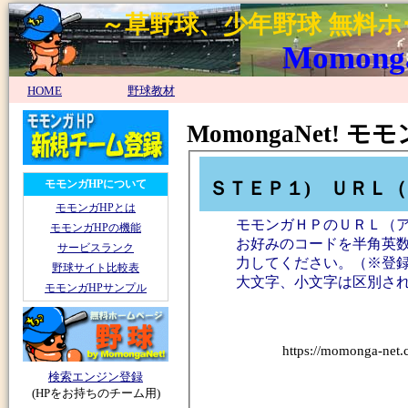
～草野球、少年野球 無料
MomongaN
HOME
野球教材
MomongaNet!
ＳＴＥＰ１) ＵＲＬ
モモンガHPについて
モモンガHPとは
モモンガＨＰのＵＲＬ（
モモンガHPの機能
お好みのコードを半角英数
サービスランク
力してください。（※登
野球サイト比較表
大文字、小文字は区別さ
モモンガHPサンプル
https://momonga-net.
検索エンジン登録
(HPをお持ちのチーム用)