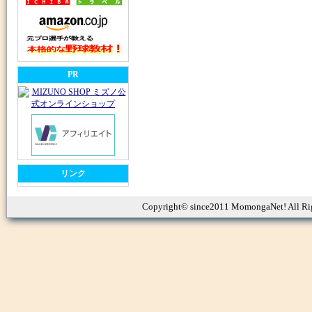
PR
リンク
Copyright© since2011 MomongaNet! All Ri