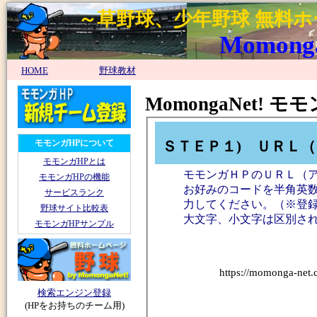
～草野球、少年野球 無料
MomongaN
HOME
野球教材
MomongaNet!
ＳＴＥＰ１) ＵＲＬ
モモンガHPについて
モモンガHPとは
モモンガＨＰのＵＲＬ（
モモンガHPの機能
お好みのコードを半角英数
サービスランク
力してください。（※登
野球サイト比較表
大文字、小文字は区別さ
モモンガHPサンプル
https://momonga-net.
検索エンジン登録
(HPをお持ちのチーム用)