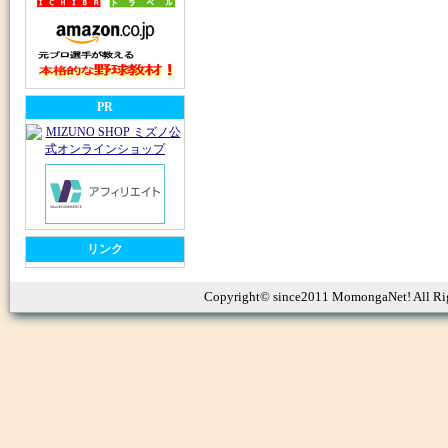
PR
リンク
Copyright© since2011 MomongaNet! All Ri