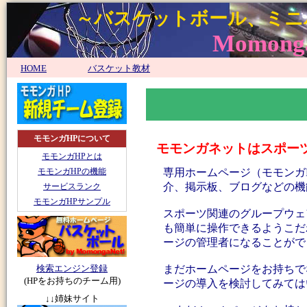
～バスケットボール、ミニ
MomongaN
HOME
バスケット教材
モモンガHPについて
モモンガネットはスポー
モモンガHPとは
モモンガHPの機能
専用ホームページ（モモンガ
介、掲示板、ブログなどの機
サービスランク
モモンガHPサンプル
スポーツ関連のグループウェ
も簡単に操作できるようこだ
ージの管理者になることがで
検索エンジン登録
まだホームページをお持ちで
(HPをお持ちのチーム用)
ージの導入を検討してみては
↓↓姉妹サイト