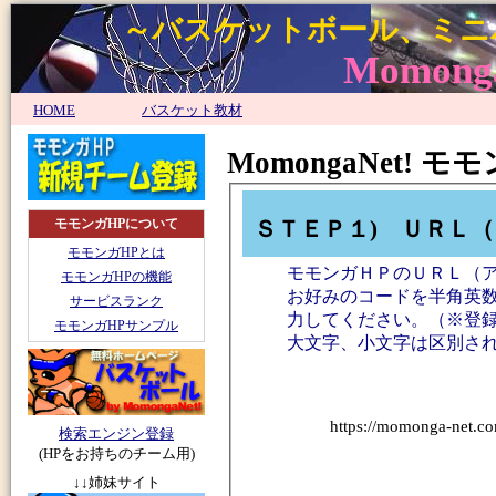
～バスケットボール、ミニ
MomongaN
HOME
バスケット教材
MomongaNet!
ＳＴＥＰ１) ＵＲＬ
モモンガHPについて
モモンガHPとは
モモンガＨＰのＵＲＬ（
モモンガHPの機能
お好みのコードを半角英数
サービスランク
力してください。（※登
モモンガHPサンプル
大文字、小文字は区別さ
https://momonga-net.co
検索エンジン登録
(HPをお持ちのチーム用)
↓↓姉妹サイト