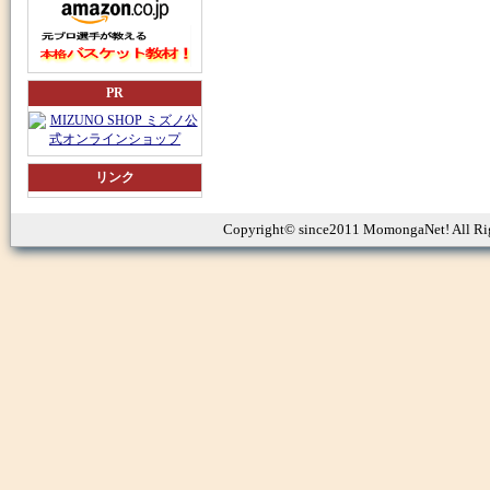
PR
リンク
Copyright© since2011 MomongaNet! All Ri